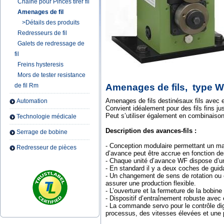
Chaîne pour Pinces tirer fil
Amenages de fil
>Détails des produits
Redresseurs de fil
Galets de redressage de
fil
Freins hysteresis
Mors de tester resistance
de fil Rm
Amenages de fils,
type 
Amenages de fils destinésaux fils avec
Automation
Convient idéalement pour des fils fins j
Peut s’utiliser également en combinaison
Technologie médicale
Description des avances-fils :
Serrage de bobine
- Conception modulaire permettant un ma
Redresseur de pièces
d’avance peut être accrue en fonction d
- Chaque unité d’avance WF dispose d’u
- En standard il y a deux coches de guida
- Un changement de sens de rotation ou 
assurer une production flexible.
- L’ouverture et la fermeture de la bobine
- Dispositif d’entraînement robuste ave
- La commande servo pour le contrôle di
processus, des vitesses élevées et une 