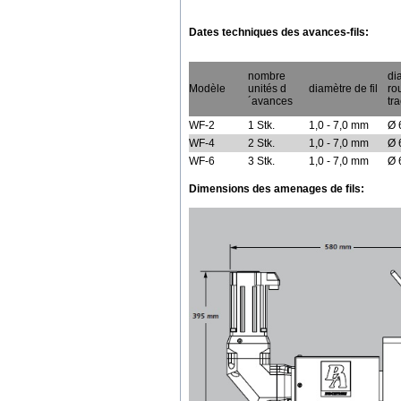
Dates techniques des avances-fils:
nombre
di
Modèle
unités d
diamètre de fil
ro
´avances
tra
WF-2
1 Stk.
1,0 - 7,0 mm
Ø 
WF-4
2 Stk.
1,0 - 7,0 mm
Ø 
WF-6
3 Stk.
1,0 - 7,0 mm
Ø 
Dimensions des amenages de fils: