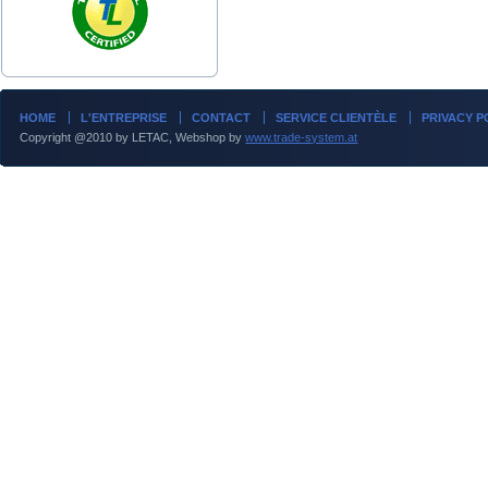
HOME
L'ENTREPRISE
CONTACT
SERVICE CLIENTÈLE
PRIVACY P
Copyright @2010 by LETAC, Webshop by
www.trade-system.at