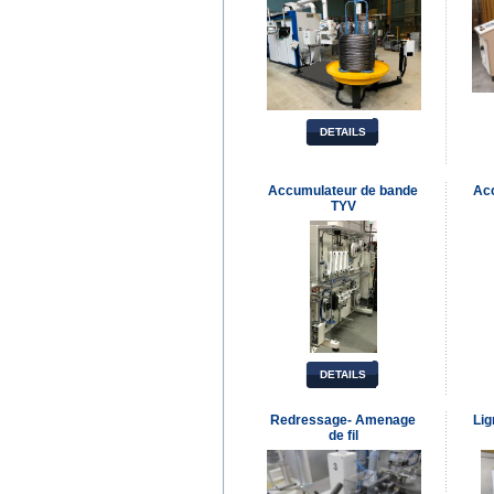
DETAILS
Accumulateur de bande
Ac
TYV
DETAILS
Redressage- Amenage
Lig
de fil