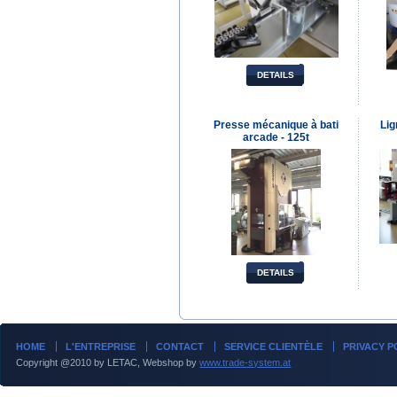
DETAILS
Presse mécanique à bati
Lig
arcade - 125t
DETAILS
HOME
L'ENTREPRISE
CONTACT
SERVICE CLIENTÈLE
PRIVACY P
Copyright @2010 by LETAC, Webshop by
www.trade-system.at