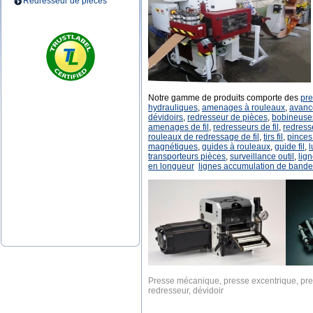
Redresseur de pièces
Notre gamme de produits comporte des
pr
hydrauliques
,
amenages à rouleaux
,
avanc
dévidoirs
,
redresseur de pièces
,
bobineuse
amenages de fil
,
redresseurs de fil
,
redress
rouleaux de redressage de fil
,
tirs fil
,
pinces t
magnétiques
,
guides à rouleaux
,
guide fil
,
l
transporteurs pièces
,
surveillance outil
,
lig
en longueur
lignes accumulation de bande
Presse mécanique, presse excentrique, pr
redresseur, dévidoir