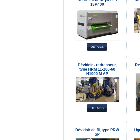
Redresseur de pièces
Am
18P.400
DETAILS
Dévidoir - redresseur,
Re
type HRM 11-200-60
H1000 M AP
DETAILS
Dévidoir de fil, type PRW
Lig
SP