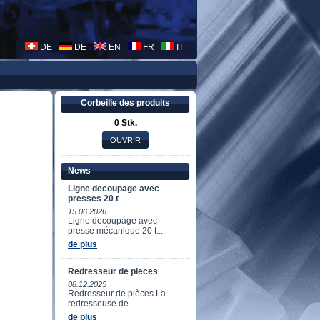
DE
DE
EN
FR
IT
Corbeille des produits
0 Stk.
News
Ligne decoupage avec
presses 20 t
15.06.2026
Ligne decoupage avec
presse mécanique 20 t...
de plus
Redresseur de pieces
08.12.2025
Redresseur de pièces La
redresseuse de...
de plus