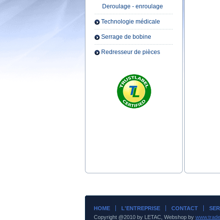
Deroulage - enroulage
Technologie médicale
Serrage de bobine
Redresseur de pièces
HOME
L'ENTREPRISE
CONTACT
SER
Copyright @2010 by LETAC, Webshop by
www.trade