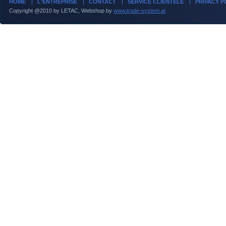
HOME
L'ENTREPRISE
CONTACT
SERVICE CLIENTÈLE
PRIVACY P
Copyright @2010 by LETAC, Webshop by
www.trade-system.at