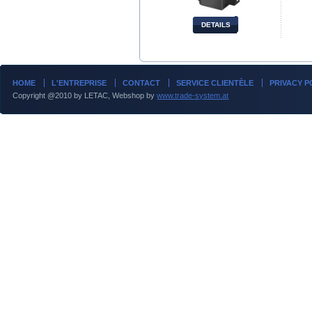
DETAILS
HOME
L'ENTREPRISE
CONTACT
SERVICE CLIENTÈLE
PRIVACY P
Copyright @2010 by LETAC, Webshop by
www.trade-system.at