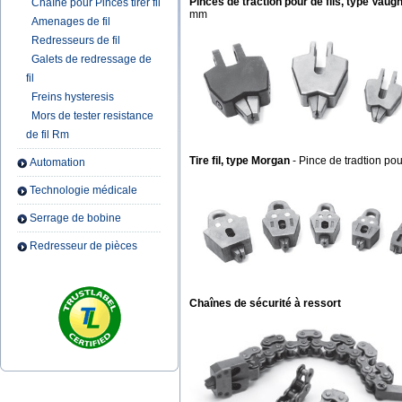
Pinces de traction pour de fils, type Vaug
Chaîne pour Pinces tirer fil
mm
Amenages de fil
Redresseurs de fil
Galets de redressage de
fil
Freins hysteresis
Mors de tester resistance
de fil Rm
Tire fil, type Morgan
- Pince de tradtion pou
Automation
Technologie médicale
Serrage de bobine
Redresseur de pièces
Chaînes de sécurité à ressort