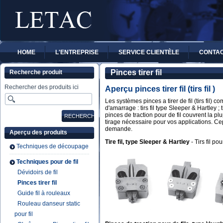
HOME
L'ENTREPRISE
SERVICE CLIENTÈLE
CONTA
Pinces tirer fil
Recherche produit
Rechercher des produits ici
Aperçu pinces tirer fil (tirs fil )
Les systèmes pinces a tirer de fil (tirs fil)
d'amarrage : tirs fil type Sleeper & Hartley ; 
pinces de traction pour de fil couvrent la plu
tirage nécessaire pour vos applications. C
demande.
Aperçu des produits
Tire fil, type Sleeper & Hartley
- Tirs fil p
Techniques de découpage
Techniques pour de fil
Dévidoirs de fil
Pinces tirer fil
Guide fil à rouleaux
Rouleau danseur static
pour fil